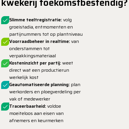
kwekerij toekomstbestendig?
Slimme teeltregistratie:
volg
groeistadia, entmomenten en
partijnummers tot op plantniveau
Voorraadbeheer in realtime:
van
onderstammen tot
verpakkingsmateriaal
Kosteninzicht per partij:
weet
direct wat een productierun
werkelijk kost
Geautomatiseerde planning:
plan
werkorders en ploegverdeling per
vak of medewerker
Traceerbaarheid:
voldoe
moeiteloos aan eisen van
afnemers en keurmerken