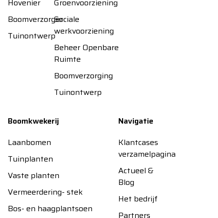
Hovenier
Groenvoorziening
Boomverzorger
Sociale
werkvoorziening
Tuinontwerp
Beheer Openbare
Ruimte
Boomverzorging
Tuinontwerp
Boomkwekerij
Navigatie
Laanbomen
Klantcases
verzamelpagina
Tuinplanten
Actueel &
Vaste planten
Blog
Vermeerdering- stek
Het bedrijf
Bos- en haagplantsoen
Partners