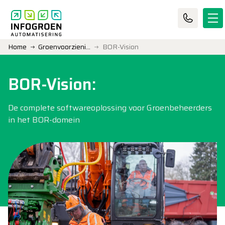
Home
Groenvoorziening
BOR-Vision
BOR-Vision:
De complete softwareoplossing voor Groenbeheerders
in het BOR-domein