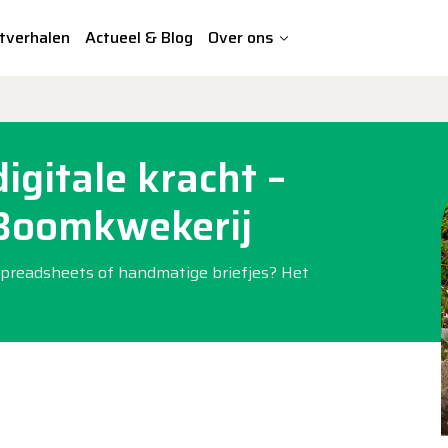
tverhalen
Actueel & Blog
Over ons
gitale kracht –
 Boomkwekerij
 spreadsheets of handmatige briefjes? Het