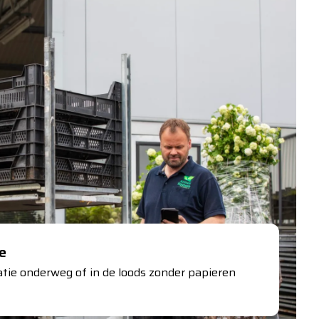
e
atie onderweg of in de loods zonder papieren