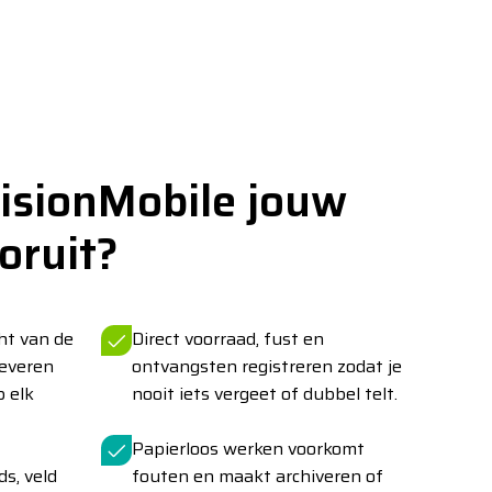
VisionMobile jouw
oruit?
cht van de
Direct voorraad, fust en
leveren
ontvangsten registreren zodat je
p elk
nooit iets vergeet of dubbel telt.
Papierloos werken voorkomt
s, veld
fouten en maakt archiveren of