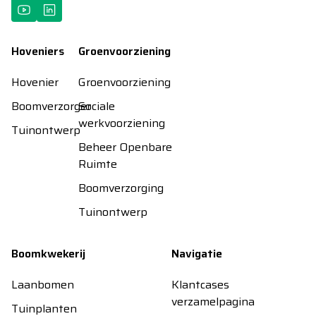
Hoveniers
Groenvoorziening
Hovenier
Groenvoorziening
Boomverzorger
Sociale
werkvoorziening
Tuinontwerp
Beheer Openbare
Ruimte
Boomverzorging
Tuinontwerp
Boomkwekerij
Navigatie
Laanbomen
Klantcases
verzamelpagina
Tuinplanten