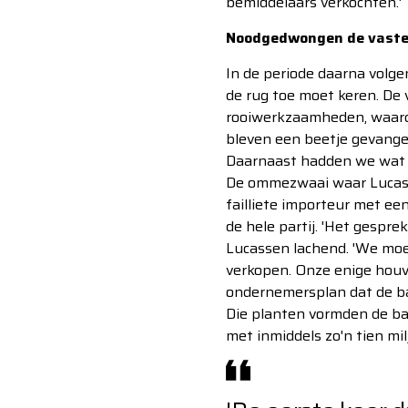
bemiddelaars verkochten.'
Noodgedwongen de vaste 
In de periode daarna volge
de rug toe moet keren. De 
rooiwerkzaamheden, waardoo
bleven een beetje gevangen
Daarnaast hadden we wat co
De ommezwaai waar Lucasse
failliete importeur met ee
de hele partij. 'Het gespr
Lucassen lachend. 'We moes
verkopen. Onze enige houva
ondernemersplan dat de ba
Die planten vormden de bas
met inmiddels zo'n tien mil