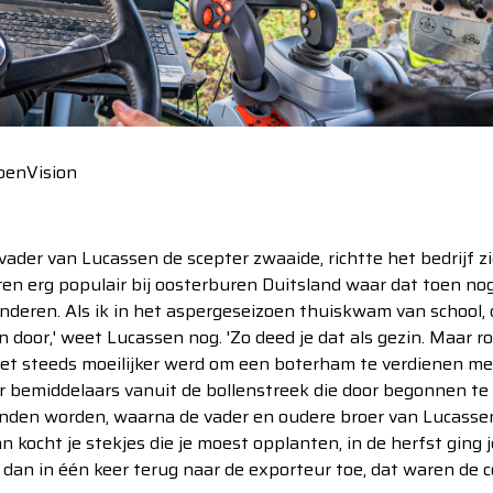
oenVision
e vader van Lucassen de scepter zwaaide, richtte het bedrijf z
en erg populair bij oosterburen Duitsland waar dat toen nog
kinderen. Als ik in het aspergeseizoen thuiskwam van school,
 door,' weet Lucassen nog. 'Zo deed je dat als gezin. Maar ro
t steeds moeilijker werd om een boterham te verdienen met
r bemiddelaars vanuit de bollenstreek die door begonnen te 
konden worden, waarna de vader en oudere broer van Lucasse
n kocht je stekjes die je moest opplanten, in de herfst ging j
dan in één keer terug naar de exporteur toe, dat waren de c