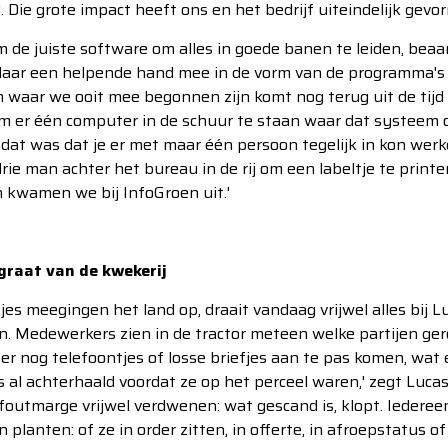
 Die grote impact heeft ons en het bedrijf uiteindelijk gevor
om de juiste software om alles in goede banen te leiden, bea
 daar een helpende hand mee in de vorm van de programma's
 waar we ooit mee begonnen zijn komt nog terug uit de tijd d
m er één computer in de schuur te staan waar dat systeem 
dat was dat je er met maar één persoon tegelijk in kon wer
 man achter het bureau in de rij om een labeltje te printe
 kwamen we bij InfoGroen uit.'
graat van de kwekerij
tjes meegingen het land op, draait vandaag vrijwel alles bij 
n. Medewerkers zien in de tractor meteen welke partijen ge
 er nog telefoontjes of losse briefjes aan te pas komen, wat 
s al achterhaald voordat ze op het perceel waren,' zegt Luca
 foutmarge vrijwel verdwenen: wat gescand is, klopt. Iedereen
 planten: of ze in order zitten, in offerte, in afroepstatus of 