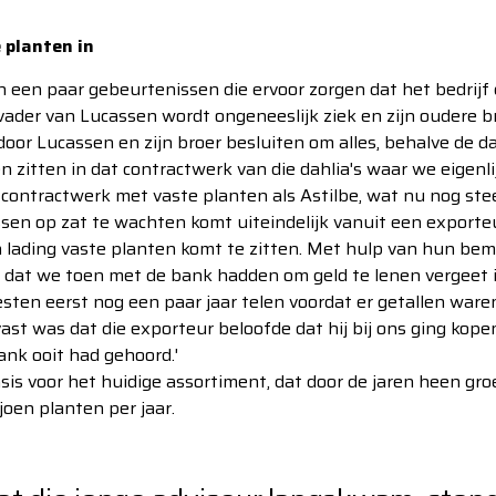
planten in
n een paar gebeurtenissen die ervoor zorgen dat het bedrijf 
vader van Lucassen wordt ongeneeslijk ziek en zijn oudere br
r Lucassen en zijn broer besluiten om alles, behalve de dah
 zitten in dat contractwerk van die dahlia's waar we eigenlij
ntractwerk met vaste planten als Astilbe, wat nu nog steed
n op zat te wachten komt uiteindelijk vanuit een exporteur
n lading vaste planten komt te zitten. Met hulp van hun bem
ek dat we toen met de bank hadden om geld te lenen vergeet ik
ten eerst nog een paar jaar telen voordat er getallen waren
st was dat die exporteur beloofde dat hij bij ons ging kope
nk ooit had gehoord.'
is voor het huidige assortiment, dat door de jaren heen gro
joen planten per jaar.