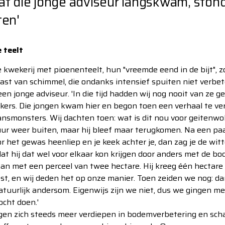
at die jonge adviseur langskwam, stond
ten'
 teelt
 kwekerij met pioenenteelt, hun "vreemde eend in de bijt", z
 last van schimmel, die ondanks intensief spuiten niet verbet
een jonge adviseur. 'In die tijd hadden wij nog nooit van ze g
ers. Die jongen kwam hier en begon toen een verhaal te ver
smonsters. Wij dachten toen: wat is dit nou voor geitenwo
uur weer buiten, maar hij bleef maar terugkomen. Na een pa
oor het gewas heenliep en je keek achter je, dan zag je de wi
 dat hij dat wel voor elkaar kon krijgen door anders met de 
n met een perceel van twee hectare. Hij kreeg één hectare 
est, en wij deden het op onze manier. Toen zeiden we nog: dan
natuurlijk andersom. Eigenwijs zijn we niet, dus we gingen m
ocht doen.'
en zich steeds meer verdiepen in bodemverbetering en scha