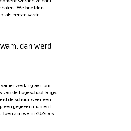
 moment worden ze door
ehalen. 'We hoefden
n, als eerste vaste
p kwam, dan werd
n samenwerking aan om
s van de hogeschool langs.
 werd de schuur weer een
r op een gegeven moment
 Toen zijn we in 2022 als