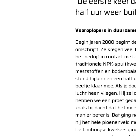
'De eerste keer d
half uur weer bui
Vooroplopers in duurzame
Begin jaren 2000 begint de
omschrijft. Ze kregen veel
het bedrijf in contact met 
traditionele NPK-spuitkwek
meststoffen en bodembalan
stond hij binnen een half 
beetje klaar mee. Als je d
lucht heen vliegen. Hij zei
hebben we een proef gedaa
zoals hij dacht dat het mo
manier beter is. Dat ging 
hij het hele pioenenveld m
De Limburgse kwekers ging