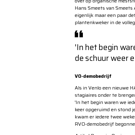
over op organische mests
Hans Smeets van Smeets Ag
eigenlijk maar een paar de
plantenkweker in de volleg
'In het begin war
de schuur weer 
VO-demobedrijf
Als in Venlo een nieuwe 
stagiaires onder te brenge
'In het begin waren we iede
keer opgeruimd en stond j
kwam er iedere twee weken 
RVO-demobedrijf begonnen