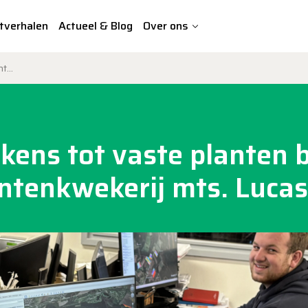
tverhalen
Actueel & Blog
Over ons
assen
kens tot vaste planten b
ntenkwekerij mts. Luca