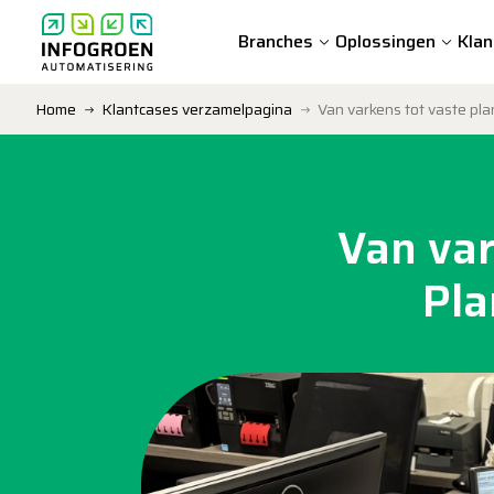
Branches
Oplossingen
Klan
Home
Klantcases verzamelpagina
Van varkens tot vaste planten bij Vaste Plantenkwekerij mts. Luc
Van var
Pla