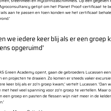
toffen, steenmeel en mycorrhizaschimmels. Op een gegeven
roconsultancy getipt om het Planet Proof-certificaat te b
tails aan te passen en toen konden we het certificaat behale
rond.'
en we iedere keer blij als er een groe
eens opgeruimd'
HAS Green Academy opent, gaan de gebroeders Lucassen ee
n en projecten te draaien. Zo komen er steeds vaker excursie
re keer blij als er zo'n groep kwam,' vertelt Lucassen. 'Dan
e met heel veel spanning voor zo'n groep te vertellen. Maa
een groep en pasten de flessen wijn niet meer in de kelder.
.'