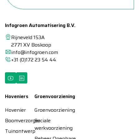
Infogroen Automatisering B.V.
Rijneveld 153A
2771 XV Boskoop
info@infogroen.com
+31 (0)172 23 54 44
Hoveniers
Groenvoorziening
Hovenier
Groenvoorziening
Boomverzorger
Sociale
werkvoorziening
Tuinontwerp
Beheer Openbare