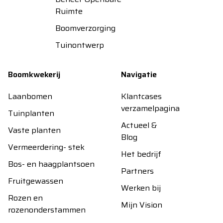
Ruimte
Boomverzorging
Tuinontwerp
Boomkwekerij
Navigatie
Laanbomen
Klantcases
verzamelpagina
Tuinplanten
Actueel &
Vaste planten
Blog
Vermeerdering- stek
Het bedrijf
Bos- en haagplantsoen
Partners
Fruitgewassen
Werken bij
Rozen en
Mijn Vision
rozenonderstammen
Contact