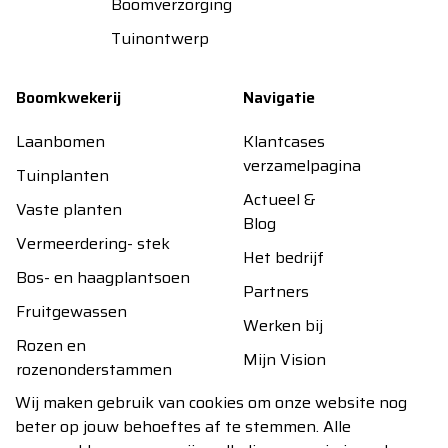
Boomverzorging
Tuinontwerp
Boomkwekerij
Navigatie
Laanbomen
Klantcases
verzamelpagina
Tuinplanten
Actueel &
Vaste planten
Blog
Vermeerdering- stek
Het bedrijf
Bos- en haagplantsoen
Partners
Fruitgewassen
Werken bij
Rozen en
Mijn Vision
rozenonderstammen
Contact
Wij maken gebruik van cookies om onze website nog
Handel- overig
beter op jouw behoeftes af te stemmen. Alle