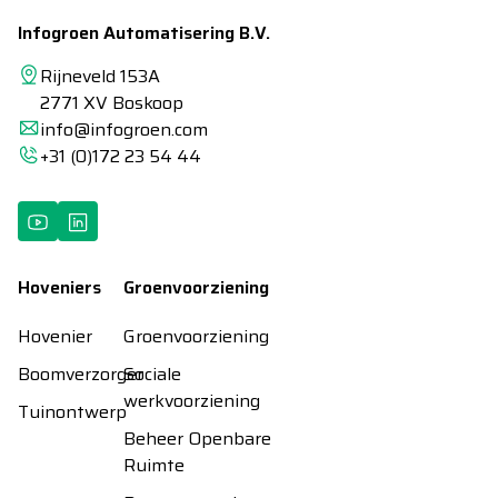
Infogroen Automatisering B.V.
Rijneveld 153A
2771 XV Boskoop
info@infogroen.com
+31 (0)172 23 54 44
Hoveniers
Groenvoorziening
Hovenier
Groenvoorziening
Boomverzorger
Sociale
werkvoorziening
Tuinontwerp
Beheer Openbare
Ruimte