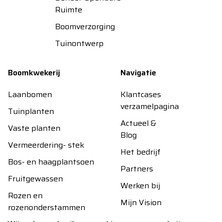
Ruimte
Boomverzorging
Tuinontwerp
Boomkwekerij
Navigatie
Laanbomen
Klantcases
verzamelpagina
Tuinplanten
Actueel &
Vaste planten
Blog
Vermeerdering- stek
Het bedrijf
Bos- en haagplantsoen
Partners
Fruitgewassen
Werken bij
Rozen en
Mijn Vision
rozenonderstammen
Contact