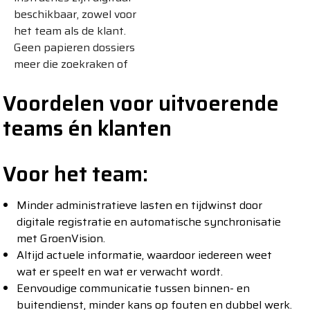
beschikbaar, zowel voor
het team als de klant.
Geen papieren dossiers
meer die zoekraken of
verouderd zijn.
Voordelen voor uitvoerende
Tekstinvoer via
spraak:
Omdat
teams én klanten
VisionMobile op je
Android of Apple
apparaat werkt, kan de
Voor het team:
ploegleider alle teksten
invoeren via spraak. Dit
Minder administratieve lasten en tijdwinst door
gaat snel en gemakkelijk
digitale registratie en automatische synchronisatie
en zorgt voor de ultieme
met GroenVision.
snelle communicatie
Altijd actuele informatie, waardoor iedereen weet
zonder je handschoenen
wat er speelt en wat er verwacht wordt.
uit te hoeven doen.
Eenvoudige communicatie tussen binnen- en
buitendienst, minder kans op fouten en dubbel werk.