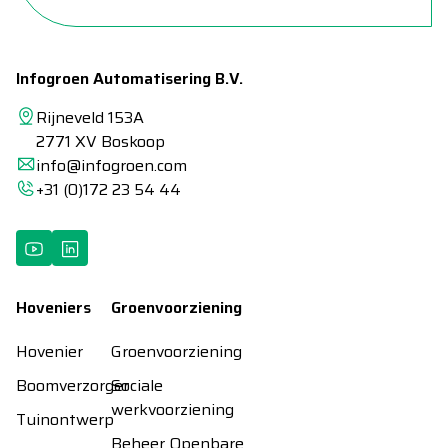
Infogroen Automatisering B.V.
Rijneveld 153A
2771 XV Boskoop
info@infogroen.com
+31 (0)172 23 54 44
Hoveniers
Groenvoorziening
Hovenier
Groenvoorziening
Boomverzorger
Sociale
werkvoorziening
Tuinontwerp
Beheer Openbare