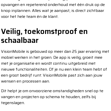
opvangen en repeterend onderhoud met één druk op de
knop inplannen. Alles wat je aanpast, is direct zichtbaar
voor het hele team én de klant.
Veilig, toekomstproof en
schaalbaar
VisionMobile is gebouwd op meer dan 25 jaar ervaring met
mobiel werken in het groen. De app is veilig, groeit mee
met je organisatie en wordt continu uitgebreid met
nieuwe functionaliteiten. Of je nu een klein team hebt of
een groot bedrijf runt: VisionMobile past zich aan jouw
wensen en processen aan.
Zo werkt
Dit helpt je om onvoorziene omstandigheden snel op te
VisionMobile in
vangen en projecten op schema te houden, zelfs bij
tegenslagen.
de praktijk