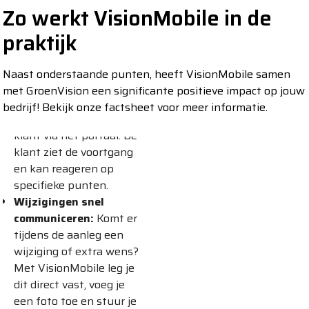
Zo werkt VisionMobile in de
Dagelijkse voortgang
praktijk
delen:
Medewerkers
maken aan het einde
van de dag een foto van
Naast onderstaande punten, heeft VisionMobile samen
het werk, voegen een
met GroenVision een significante positieve impact op jouw
korte toelichting toe en
bedrijf! Bekijk onze factsheet voor meer informatie.
delen deze direct met de
klant via het portaal. De
klant ziet de voortgang
en kan reageren op
specifieke punten.
Wijzigingen snel
communiceren:
Komt er
tijdens de aanleg een
wijziging of extra wens?
Met VisionMobile leg je
dit direct vast, voeg je
een foto toe en stuur je