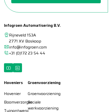
Infogroen Automatisering B.V.
Rijneveld 153A
2771 XV Boskoop
info@infogroen.com
+31 (0)172 23 54 44
Hoveniers
Groenvoorziening
Hovenier
Groenvoorziening
Boomverzorger
Sociale
werkvoorziening
Tuinontwerp