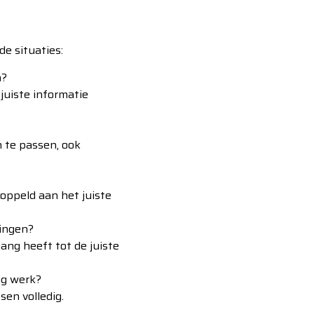
de situaties:
n?
juiste informatie
 te passen, ook
koppeld aan het juiste
gingen?
ang heeft tot de juiste
ig werk?
en volledig.