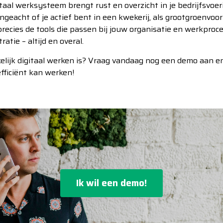
aal werksysteem brengt rust en overzicht in je bedrijfsvoe
 ongeacht of je actief bent in een kwekerij, als grootgroenvoo
recies de tools die passen bij jouw organisatie en werkproce
atie – altijd en overal.
lijk digitaal werken is? Vraag vandaag nog een demo aan en
efficiënt kan werken!
Ik wil een demo!