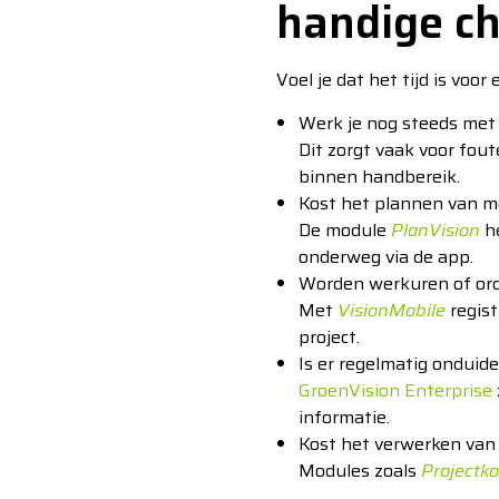
handige ch
Voel je dat het tijd is voo
Werk je nog steeds met 
Dit zorgt vaak voor fout
binnen handbereik.
Kost het plannen van me
De module
PlanVision
he
onderweg via de app.
Worden werkuren of ord
Met
VisionMobile
regist
project.
Is er regelmatig onduide
GroenVision Enterprise
informatie.
Kost het verwerken van
Modules zoals
Projectko