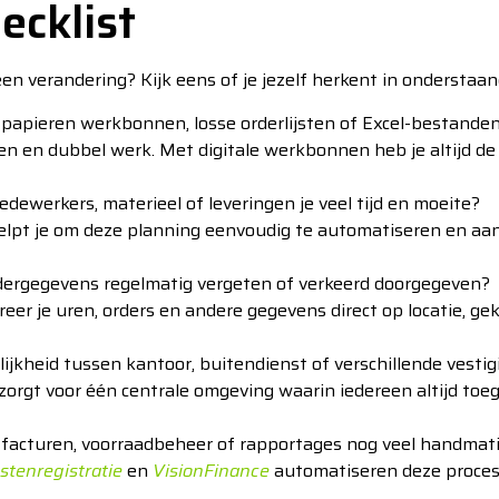
ecklist
r een verandering? Kijk eens of je jezelf herkent in onderstaan
papieren werkbonnen, losse orderlijsten of Excel-bestande
en en dubbel werk. Met digitale werkbonnen heb je altijd de 
dewerkers, materieel of leveringen je veel tijd en moeite?
lpt je om deze planning eenvoudig te automatiseren en aan
ergegevens regelmatig vergeten of verkeerd doorgegeven?
reer je uren, orders en andere gegevens direct op locatie, ge
lijkheid tussen kantoor, buitendienst of verschillende vesti
zorgt voor één centrale omgeving waarin iedereen altijd toeg
 facturen, voorraadbeheer of rapportages nog veel handmat
stenregistratie
en
VisionFinance
automatiseren deze process