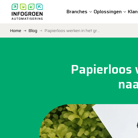
Branches
Oplossingen
Klan
Home
Blog
Papierloos werken in het groen: Stap-voor-stap naar een digitaal werksysteem
Papierloos 
naa