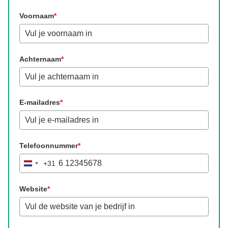
Voornaam
*
Achternaam
*
E-mailadres
*
Telefoonnummer
*
+31
Netherlands
+31
Website
*