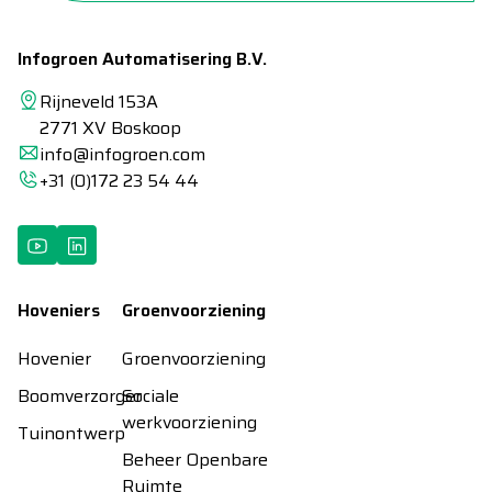
Infogroen Automatisering B.V.
Rijneveld 153A
2771 XV Boskoop
info@infogroen.com
+31 (0)172 23 54 44
Hoveniers
Groenvoorziening
Hovenier
Groenvoorziening
Boomverzorger
Sociale
werkvoorziening
Tuinontwerp
Beheer Openbare
Ruimte