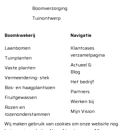
Boomverzorging
Tuinontwerp
Boomkwekerij
Navigatie
Laanbomen
Klantcases
verzamelpagina
Tuinplanten
Actueel &
Vaste planten
Blog
Vermeerdering- stek
Het bedrijf
Bos- en haagplantsoen
Partners
Fruitgewassen
Werken bij
Rozen en
Mijn Vision
rozenonderstammen
Contact
Wij maken gebruik van cookies om onze website nog
Handel- overig