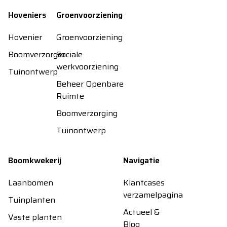
Hoveniers
Groenvoorziening
Hovenier
Groenvoorziening
Boomverzorger
Sociale
werkvoorziening
Tuinontwerp
Beheer Openbare
Ruimte
Boomverzorging
Tuinontwerp
Boomkwekerij
Navigatie
Laanbomen
Klantcases
verzamelpagina
Tuinplanten
Actueel &
Vaste planten
Blog